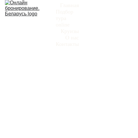
Главная
Подбор 
тура 
online
Заказать тур
Круизы
О нас
Контакты